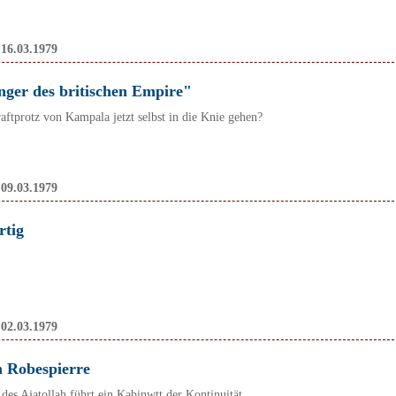
:
16.03.1979
nger des britischen Empire"
ftprotz von Kampala jetzt selbst in die Knie gehen?
:
09.03.1979
rtig
:
02.03.1979
m Robespierre
 des Ajatollah führt ein Kabinwtt der Kontinuität