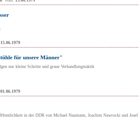
it
vom:
15.06.1979
sser
f
:
15.06.1979
stühle für unsere Männer"
gen nur kleine Schritte und graue Verhandlungstaktik
:
01.06.1979
 Öffentlichkeit in der DDR von Michael Naumann, Joachim Nawrocki und Josef