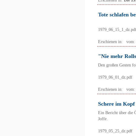
Erschienen in:
Die Ze
Tote schlafen be
1979_06_15_1_dz.pd
Erschienen in:
vom
"Nie mehr Roll
Den großen Gesten fol
1979_06_01_dz.pdf
Erschienen in:
vom
Schere im Kopf
Ein Bericht über die
Joffe.
1979_05_25_dz.pdf