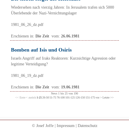
Wiedersehen nach vierzig Jahren: In Jerusalem trafen sich 5000
Überlebende der Nazi-Vernichtungslager
1981_06_26_dz.pdf
Erschienen in:
Die Zeit
vom:
26.06.1981
Bomben auf Isis und Osiris
Israels Angriff auf Iraks Reaktoren: Kurzsichtige Agression oder
legitime Verteidigung?
1981_06_19_dz.pdf
Erschienen in:
Die Zeit
vom:
19.06.1981
News 1 bis 25 von 190
<< Erste
< zurück
1-25
26-50
51-75
76-100
101-125
126-150
151-175
vor >
Letzte >>
© Josef Joffe |
Impressum
|
Datenschutz