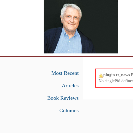
Most Recent
plugin.tt_news
No singlePid define
Articles
Book Reviews
Columns