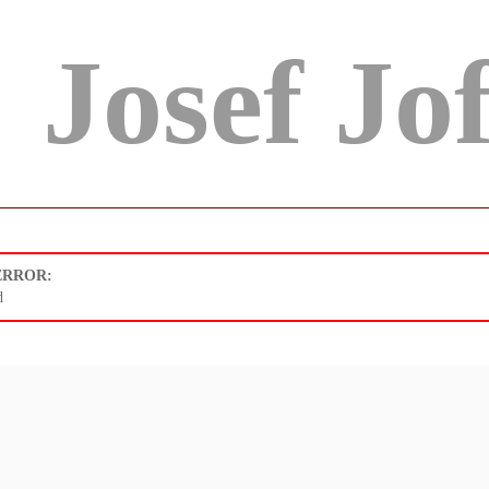
Josef Jo
 ERROR:
d