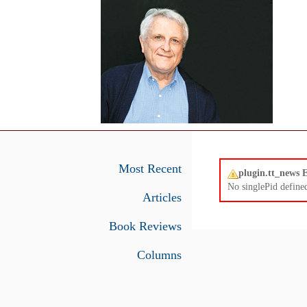
Most Recent
plugin.tt_news
No singlePid define
Articles
Book Reviews
Columns