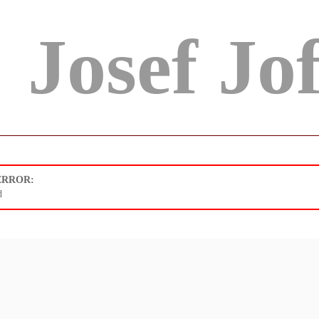
Josef Jo
 ERROR:
d